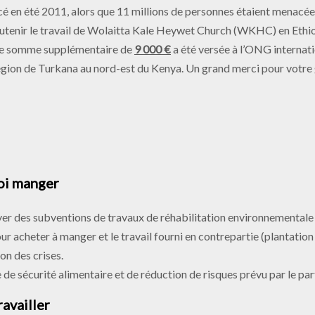
ncé en été 2011, alors que 11 millions de personnes étaient menacée
utenir le travail de Wolaitta Kale Heywet Church (WKHC) en Ethio
ne somme supplémentaire de
9 000 €
a été versée à l’ONG internati
région de Turkana au nord-est du Kenya. Un grand merci pour votre
uoi manger
yer des subventions de travaux de réhabilitation environnementale 
pour acheter à manger et le travail fourni en contrepartie (plantation
ion des crises.
de sécurité alimentaire et de réduction de risques prévu par le par
ravailler