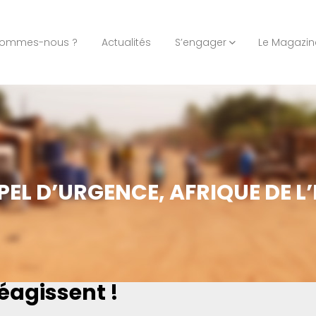
sommes-nous ?
Actualités
S’engager
Le Magazin
PEL D’URGENCE, AFRIQUE DE L’
réagissent !