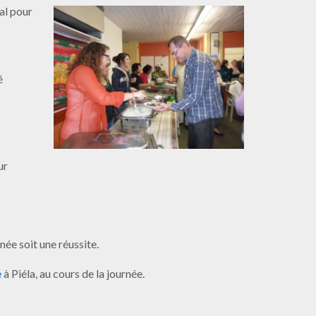
al pour
é
ur
née soit une réussite.
e
à Piéla, au cours de la journée.