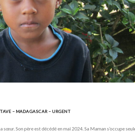
MATAVE – MADAGASCAR – URGENT
 sa sœur. Son père est décédé en mai 2024. Sa Maman s’occupe seul