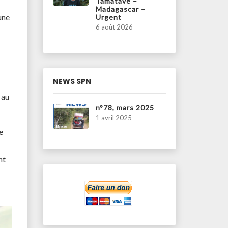
Tamatave –
Madagascar –
une
Urgent
6 août 2026
NEWS SPN
 au
n°78, mars 2025
1 avril 2025
e
nt