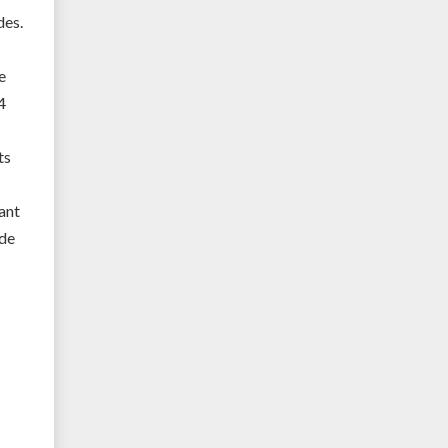
des.
e
4
ts
ant
 de